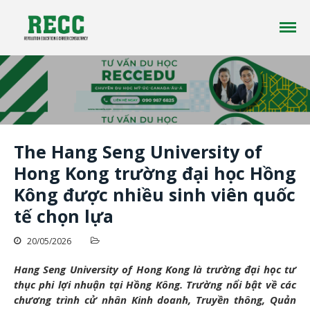
Công ty tư vấn du học RECC EDUCATION là một
Tư vấn Du Học - Reccedu | Du học
công ty tư vấn du học uy tín đã có hơn 10 năm
Úc, Mỹ, Canada, New Zealand uy
kinh nghiệm trong lĩnh vực du học ở nhiều
tín tại Việt Nam
quốc gia trên thế giới
The Hang Seng University of
Trang chủ
Hong Kong trường đại học Hồng
Giới thiệu
Kông được nhiều sinh viên quốc
Du học
tế chọn lựa
Tin tức
Liên Hệ
20/05/2026
Hang Seng University of Hong Kong là trường đại học tư
thục phi lợi nhuận tại Hồng Kông. Trường nổi bật về các
chương trình cử nhân Kinh doanh, Truyền thông, Quản