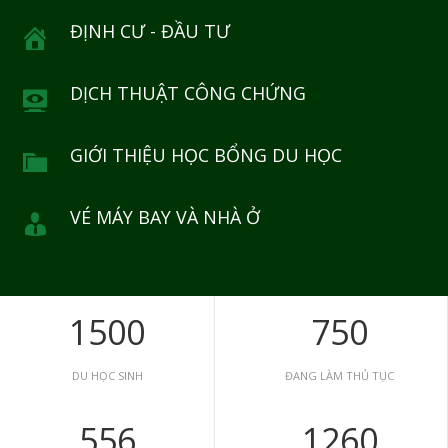
ĐỊNH CƯ - ĐẦU TƯ
DỊCH THUẬT CÔNG CHỨNG
GIỚI THIỆU HỌC BỔNG DU HỌC
VÉ MÁY BAY VÀ NHÀ Ở
1500
750
DU HỌC SINH
ĐANG LÀM THỦ TỤC
556
1260