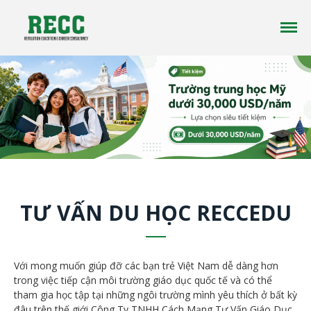
Công ty tư vấn du học RECC EDUCATION là một
Tư vấn Du Học - Reccedu | Du học
công ty tư vấn du học uy tín đã có hơn 10 năm
Úc, Mỹ, Canada, New Zealand uy
kinh nghiệm trong lĩnh vực du học ở nhiều
tín tại Việt Nam
quốc gia trên thế giới
Trang chủ
Giới thiệu
Du học
Tin tức
TƯ VẤN DU HỌC RECCEDU
Liên Hệ
Với mong muốn giúp đỡ các bạn trẻ Việt Nam dễ dàng hơn
trong việc tiếp cận môi trường giáo dục quốc tế và có thể
tham gia học tập tại những ngôi trường mình yêu thích ở bất kỳ
đâu trên thế giới Công Ty TNHH Cách Mạng Tư Vấn Giáo Dục