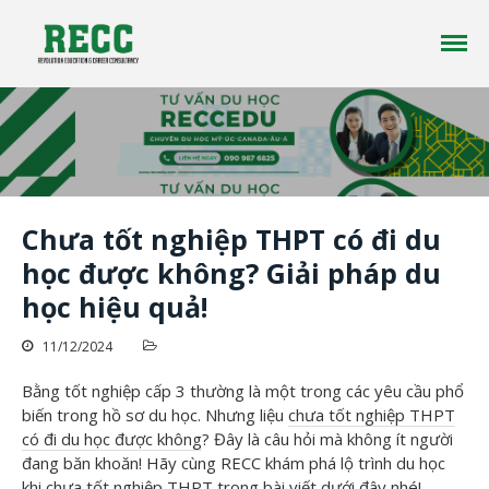
Công ty tư vấn du học RECC EDUCATION là một
Tư vấn Du Học - Reccedu | Du học
công ty tư vấn du học uy tín đã có hơn 10 năm
Úc, Mỹ, Canada, New Zealand uy
kinh nghiệm trong lĩnh vực du học ở nhiều
tín tại Việt Nam
quốc gia trên thế giới
Chưa tốt nghiệp THPT có đi du
học được không? Giải pháp du
Trang chủ
học hiệu quả!
Giới thiệu
Du học
11/12/2024
Tin tức
Bằng tốt nghiệp cấp 3 thường là một trong các yêu cầu phổ
Liên Hệ
biến trong hồ sơ du học. Nhưng liệu
chưa tốt nghiệp THPT
có đi du học được không
? Đây là câu hỏi mà không ít người
đang băn khoăn! Hãy cùng RECC khám phá lộ trình du học
khi chưa tốt nghiệp THPT trong bài viết dưới đây nhé!