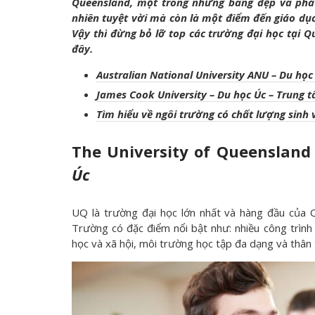
Queensland, một trong những bang đẹp và phát 
nhiên tuyệt vời mà còn là một điểm đến giáo dụ
Vậy thì đừng bỏ lỡ top các trường đại học tại 
đây.
Australian National University ANU – Du h
ọ
c
James Cook University – Du h
ọ
c Úc – Trung 
Tìm hi
ể
u v
ề
ngôi trư
ờ
ng có ch
ấ
t lư
ợ
ng sinh 
The University of Queensland
Úc
UQ là trường đại học lớn nhất và hàng đầu của 
Trường có đặc điểm nổi bật như: nhiều công trình
học và xã hội, môi trường học tập đa dạng và thân