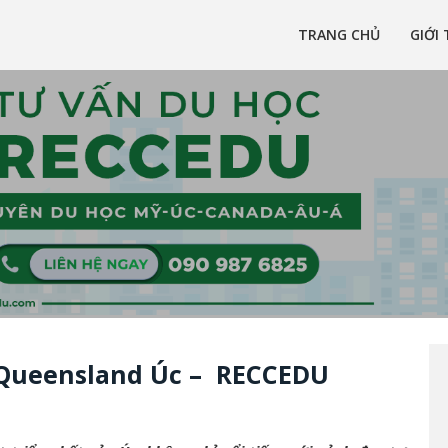
TRANG CHỦ
GIỚI 
 là một công ty tư vấn du học uy tín đã có hơn 10 năm kinh nghiệm tron
u học Úc, Mỹ, Canada, New Zealand uy tín tại Việt Nam
i Queensland Úc – RECCEDU