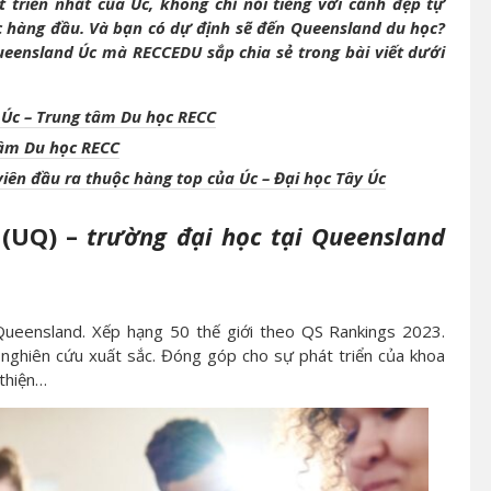
triển nhất của Úc, không chỉ nổi tiếng với cảnh đẹp tự
c hàng đầu. Và bạn có dự định sẽ đến Queensland du học?
Queensland Úc mà RECCEDU sắp chia sẻ trong bài viết dưới
 Úc – Trung tâm Du h
ọ
c RECC
tâm Du h
ọ
c RECC
viên đ
ầ
u ra thu
ộ
c hàng top c
ủ
a Úc – Đ
ạ
i h
ọ
c Tây Úc
 (UQ) –
trường đại học tại Queensland
Queensland. Xếp hạng 50 thế giới theo QS Rankings 2023.
 nghiên cứu xuất sắc. Đóng góp cho sự phát triển của khoa
 thiện…