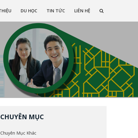
THIỆU
DU HỌC
TIN TỨC
LIÊN HỆ
g lĩnh vực du học ở nhiều quốc gia trên thế giới
CHUYÊN MỤC
Chuyên Mục Khác