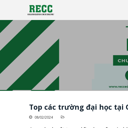
Công ty tư vấn du học RECC EDUCATION
Tư vấn Du Học - Reccedu | D
Top các trường đại học tạ
08/02/2024