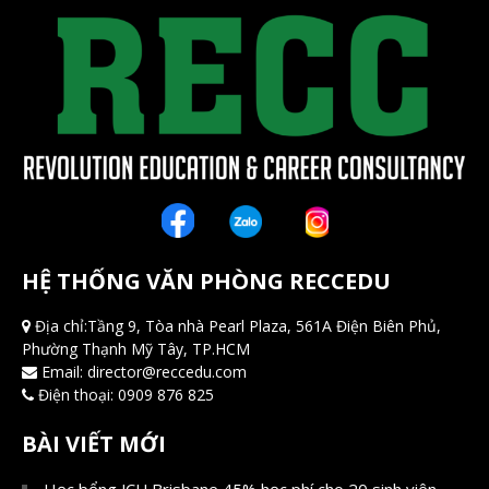
HỆ THỐNG VĂN PHÒNG RECCEDU
Địa chỉ:Tầng 9, Tòa nhà Pearl Plaza, 561A Điện Biên Phủ,
Phường Thạnh Mỹ Tây, TP.HCM
Email:
director@reccedu.com
Điện thoại:
0909 876 825
BÀI VIẾT MỚI
Học bổng JCU Brisbane 45% học phí cho 20 sinh viên