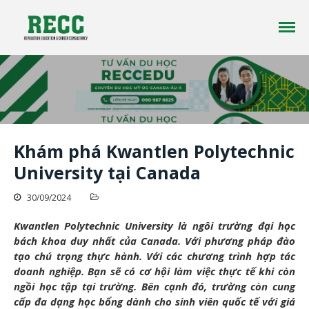
Công ty tư vấn du học RECC EDUCATION là một
Tư vấn Du Học - Reccedu | Du học
công ty tư vấn du học uy tín đã có hơn 10 năm
Úc, Mỹ, Canada, New Zealand uy
kinh nghiệm trong lĩnh vực du học ở nhiều
tín tại Việt Nam
quốc gia trên thế giới
Khám phá Kwantlen Polytechnic
University tại Canada
Trang chủ
30/09/2024
Giới thiệu
Du học
Kwantlen Polytechnic University là ngôi trường đại học
Tin tức
bách khoa duy nhất của Canada. Với phương pháp đào
tạo chú trọng thực hành. Với các chương trình hợp tác
Liên Hệ
doanh nghiệp. Bạn sẽ có cơ hội làm việc thực tế khi còn
ngồi học tập tại trường. Bên cạnh đó, trường còn cung
cấp đa dạng học bổng dành cho sinh viên quốc tế với giá