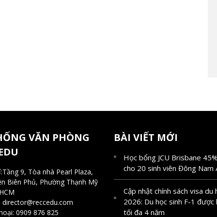
HỐNG VĂN PHÒNG
BÀI VIẾT MỚI
EDU
Học bổng JCU Brisbane 45%
cho 20 sinh viên Đông Nam 
:Tầng 9, Tòa nhà Pearl Plaza,
ện Biên Phủ, Phường Thạnh Mỹ
Cập nhật chính sách visa du
.HCM
2026: Du học sinh F-1 được 
:
director@reccedu.com
tối đa 4 năm
hoại:
0909 876 825