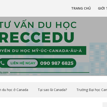
TRANG CHỦ
GIỚI 
 là một công ty tư vấn du học uy tín đã có hơn 10 năm kinh nghiệm tron
u học Úc, Mỹ, Canada, New Zealand uy tín tại Việt Nam
h du học ở Canada
Tại sao là Canada?
Trường Đại học Ca