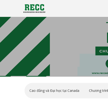
Công ty tư vấn du học RECC EDUCATION
Tư vấn Du Học - Reccedu | D
Cao đẳng và Đại học tại Canada
Chương trìn