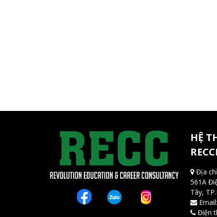
HỆ T
RECC
Địa chỉ
561A Đi
Tây, TP
Email
Điện t