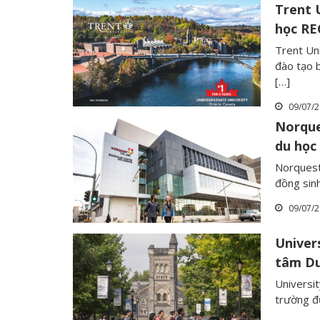
Trent 
học RE
Trent Un
đào tạo b
[…]
09/07/
Norque
du học
Norquest
đồng sinh
09/07/
Univer
tâm Du
Universi
trường đ