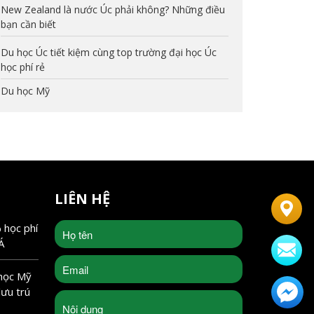
New Zealand là nước Úc phải không? Những điều
bạn cần biết
Du học Úc tiết kiệm cùng top trường đại học Úc
học phí rẻ
Du học Mỹ
LIÊN HỆ
 học phí
Á
 học Mỹ
lưu trú