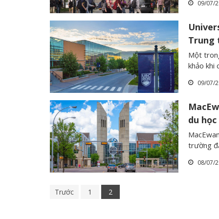
09/07/
Univer
Trung 
Một tron
khảo khi 
09/07/
MacEwa
du học
MacEwan 
trường đạ
08/07/
Trước
1
2