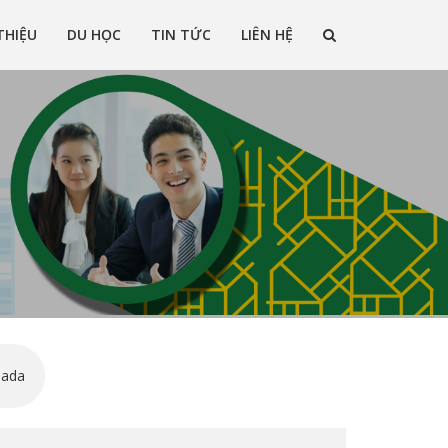
THIỆU
DU HỌC
TIN TỨC
LIÊN HỆ
g lĩnh vực du học ở nhiều quốc gia trên thế giới
nada